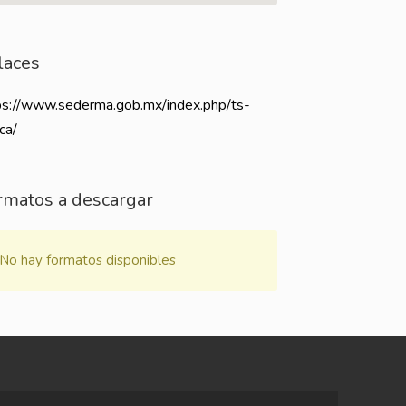
laces
ps://www.sederma.gob.mx/index.php/ts-
ca/
rmatos a descargar
No hay formatos disponibles