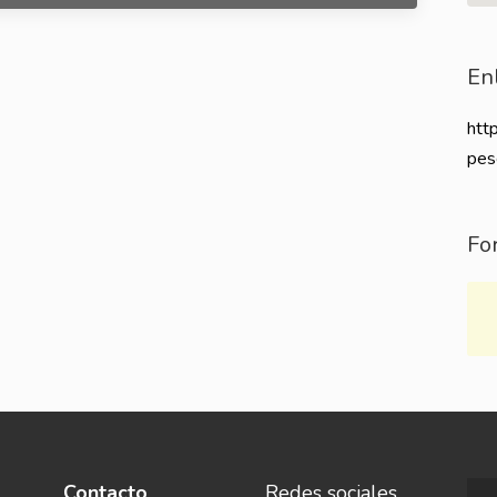
En
htt
pes
Fo
Contacto
Redes sociales